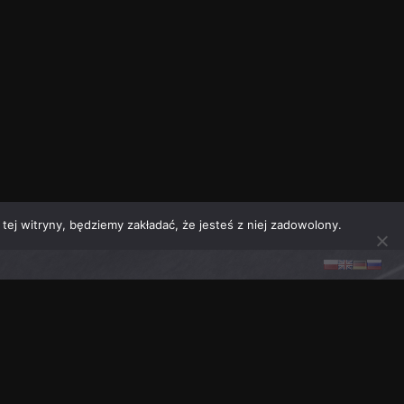
tej witryny, będziemy zakładać, że jesteś z niej zadowolony.